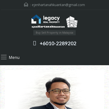
:
ejenhartanahkuantan@gmail.com
Buy Sell Property in Malaysia
+6010-2289202
Menu