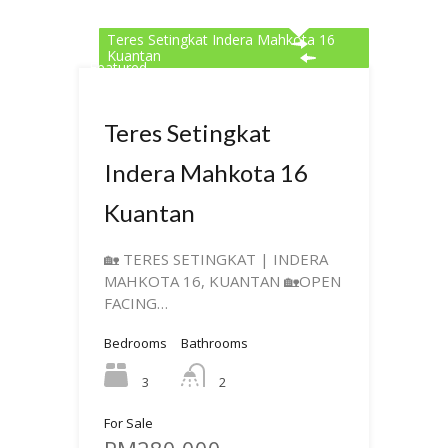
Teres Setingkat Indera Mahkota 16
Kuantan
Featured
Teres Setingkat
Indera Mahkota 16
Kuantan
🏡 TERES SETINGKAT | INDERA
MAHKOTA 16, KUANTAN 🏡OPEN
FACING…
Bedrooms
Bathrooms
3
2
For Sale