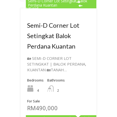
Semi-D Corner Lot Setingkat Balok
Perdana Kuantan
Featured
Semi-D Corner Lot
Setingkat Balok
Perdana Kuantan
🏡 SEMI-D CORNER LOT
SETINGKAT | BALOK PERDANA,
KUANTAN 🏡TANAH…
Bedrooms
Bathrooms
4
2
For Sale
RM490,000