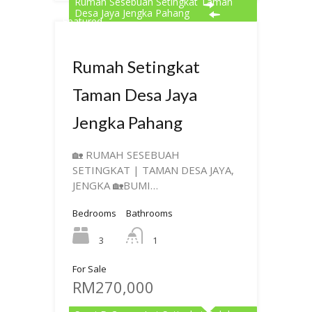
Rumah Sesebuah Setingkat Taman
Desa Jaya Jengka Pahang
Featured
Rumah Setingkat
Taman Desa Jaya
Jengka Pahang
🏡 RUMAH SESEBUAH
SETINGKAT | TAMAN DESA JAYA,
JENGKA 🏡BUMI…
Bedrooms
Bathrooms
3
1
For Sale
RM270,000