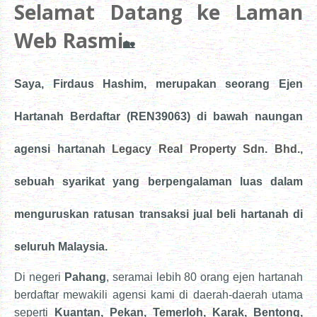
Selamat Datang ke Laman
Web Rasmi
🏡
Saya,
Firdaus Hashim
, merupakan seorang Ejen
Hartanah Berdaftar (REN39063) di bawah naungan
agensi hartanah
Legacy Real Property Sdn. Bhd.
,
sebuah syarikat yang berpengalaman luas dalam
menguruskan ratusan transaksi jual beli hartanah di
seluruh Malaysia.
Di negeri
Pahang
, seramai lebih 80 orang ejen hartanah
berdaftar mewakili agensi kami di daerah-daerah utama
seperti
Kuantan, Pekan, Temerloh, Karak, Bentong,