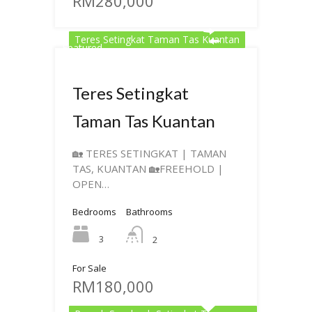
RM280,000
Teres Setingkat Taman Tas Kuantan
Featured
Teres Setingkat
Taman Tas Kuantan
🏡 TERES SETINGKAT | TAMAN
TAS, KUANTAN 🏡FREEHOLD |
OPEN…
Bedrooms
Bathrooms
3
2
For Sale
RM180,000