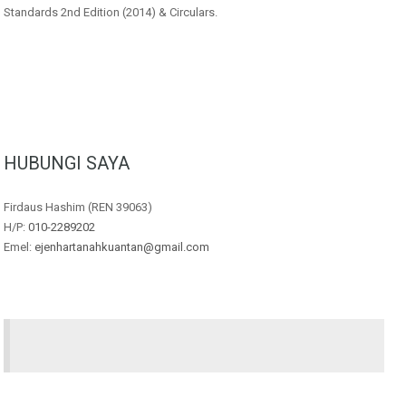
Standards 2nd Edition (2014) & Circulars.
HUBUNGI SAYA
Firdaus Hashim (REN 39063)
H/P:
010-2289202
Emel:
ejenhartanahkuantan@gmail.com