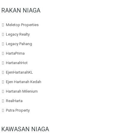
RAKAN NIAGA
Meletop Properties
Legacy Realty
Legacy Pahang
HartaPrima
HartanahHot
EjenHartanahKL
Ejen Hartanah Kedah
Hartanah Milenium
RealHarta
Putra Property
KAWASAN NIAGA