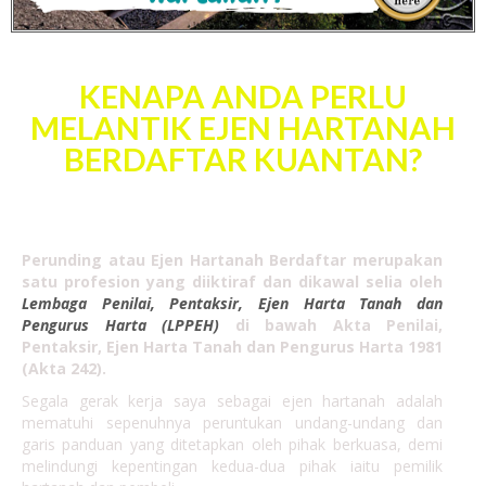
KENAPA ANDA PERLU
MELANTIK EJEN HARTANAH
BERDAFTAR KUANTAN?
PROFESIONAL
Perunding atau Ejen Hartanah Berdaftar merupakan
satu profesion yang diiktiraf dan dikawal selia oleh
Lembaga Penilai, Pentaksir, Ejen Harta Tanah dan
Pengurus Harta (LPPEH)
di bawah Akta Penilai,
Pentaksir, Ejen Harta Tanah dan Pengurus Harta 1981
(Akta 242).
Segala gerak kerja saya sebagai ejen hartanah adalah
mematuhi sepenuhnya peruntukan undang-undang dan
garis panduan yang ditetapkan oleh pihak berkuasa, demi
melindungi kepentingan kedua-dua pihak iaitu pemilik