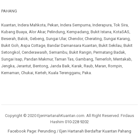
PAHANG
Kuantan
,
Indera Mahkota
,
Pekan
,
Indera Sempurna
,
Inderapura
,
Tok Sira
,
Kubang Buaya
,
Alor Akar
,
Pelindung
,
Kempadang
,
Bukit Istana
,
KotaSAS
,
Beserah
,
Balok
,
Gebeng
,
Sungai Ular
,
Chendor
,
Cherating
,
Sungai Karang
,
Bukit Goh
,
Aspa Cottage
,
Bandar Damansara Kuantan
,
Bukit Sekilau
,
Bukit
Setongkol
,
Cenderawasih
,
Semambu
,
Bukit Rangin
,
Permatang Badak
,
Sungai Isap
,
Pandan Makmur
,
Taman Tas
,
Gambang
,
Temerloh
,
Mentakab
,
Jengka
,
Jerantut
,
Bentong
,
Janda Baik
,
Karak
,
Raub
,
Maran
,
Rompin
,
Kemaman
,
Chukai
,
Kerteh
,
Kuala Terengganu
,
Paka
.
Copyright © 2020 EjenHartanahKuantan.com. All Right Reserved. Firdaus
Hashim
010-228 9202
Facebook Page:
Perunding / Ejen Hartanah Berdaftar Kuantan Pahang